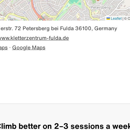
Leaflet
|
© O
erstr. 72 Petersberg bei Fulda 36100, Germany
/www.kletterzentrum-fulda.de
aps
·
Google Maps
limb better on 2–3 sessions a wee