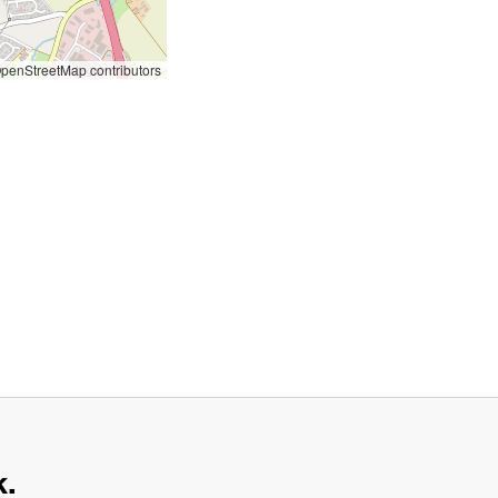
penStreetMap contributors
k.